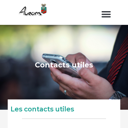
Aller
au
contenu
Contacts utiles
Les contacts utiles