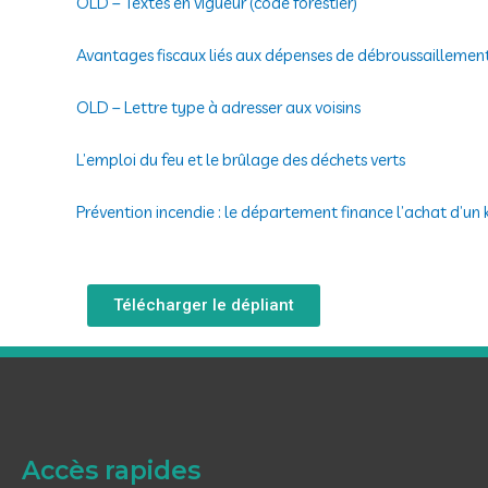
OLD – Textes en vigueur (code forestier)
Avantages fiscaux liés aux dépenses de débroussaillemen
OLD – Lettre type à adresser aux voisins
L’emploi du feu et le brûlage des déchets verts
Prévention incendie : le département finance l’achat d’u
Télécharger le dépliant
Accès rapides