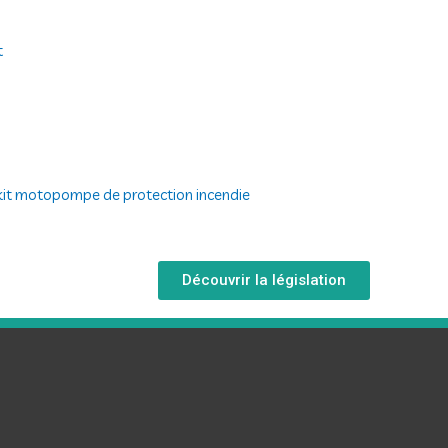
t
n kit motopompe de protection incendie
Découvrir la législation