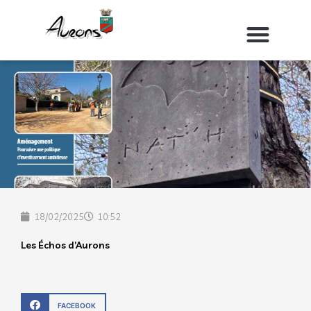
Aller
au
contenu
18/02/2025
10:52
Les Échos d’Aurons
FACEBOOK