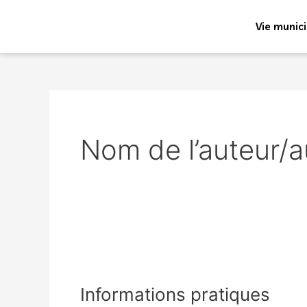
Aller
au
Vie munic
contenu
Nom de l’auteur/au
Informations
pratiques
Informations pratiques