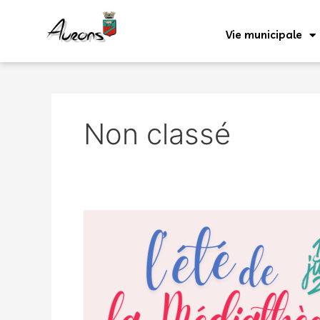
Aller
au
Vie municipale
contenu
Non classé
l’été
de
la
Médiathèque
!