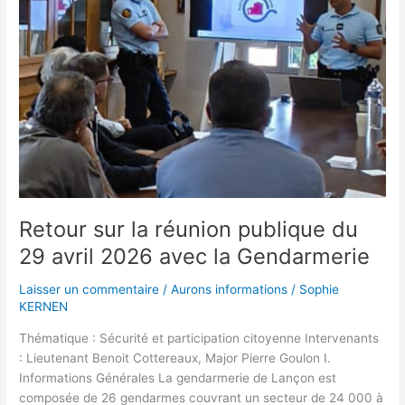
29
avril
2026
avec
la
Gendarmerie
Retour sur la réunion publique du
29 avril 2026 avec la Gendarmerie
Laisser un commentaire
/
Aurons informations
/
Sophie
KERNEN
Thématique : Sécurité et participation citoyenne Intervenants
: Lieutenant Benoit Cottereaux, Major Pierre Goulon I.
Informations Générales La gendarmerie de Lançon est
composée de 26 gendarmes couvrant un secteur de 24 000 à