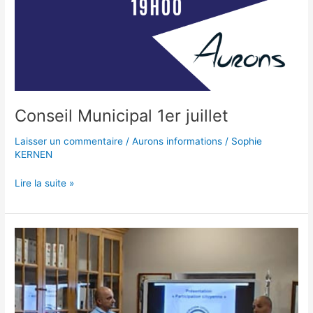
Conseil Municipal 1er juillet
Laisser un commentaire
/
Aurons informations
/
Sophie
KERNEN
Lire la suite »
Retour
sur
la
réunion
publique
du