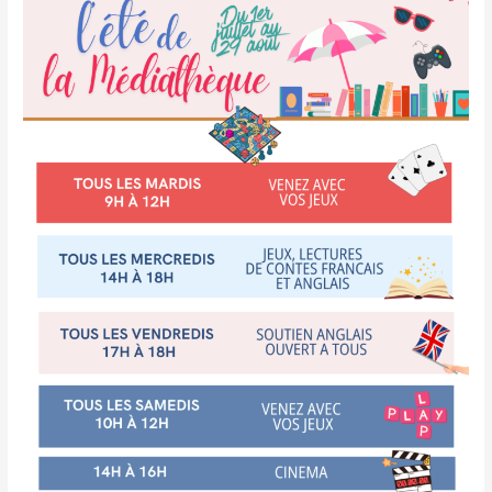
de
la
Médiathèque
!